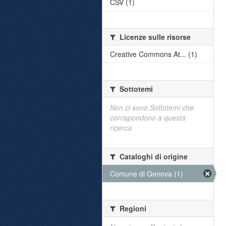
CSV (1)
Licenze sulle risorse
Creative Commons At... (1)
Sottotemi
Non ci sono Sottotemi che
corrispondono a questa
ricerca
Cataloghi di origine
Comune di Genova (1)
Regioni