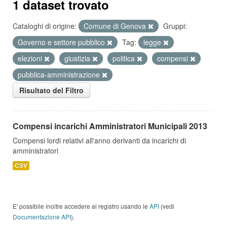
1 dataset trovato
Cataloghi di origine:
Comune di Genova
Gruppi:
Governo e settore pubblico
Tag:
legge
elezioni
giustizia
politica
compensi
pubblica-amministrazione
Risultato del Filtro
Compensi incarichi Amministratori Municipali 2013
Compensi lordi relativi all'anno derivanti da incarichi di
amministratori
CSV
E' possibile inoltre accedere al registro usando le
API
(vedi
Documentazione API
).