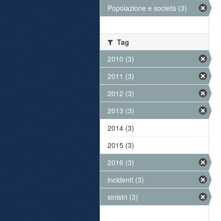
Popolazione e società (3)
Tag
2010 (3)
2011 (3)
2012 (3)
2013 (3)
2014 (3)
2015 (3)
2016 (3)
incidenti (3)
sinistri (3)