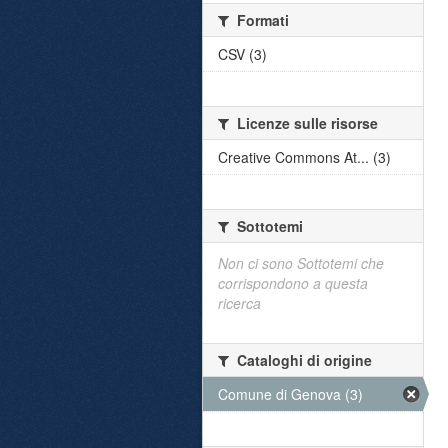
Formati
CSV (3)
Licenze sulle risorse
Creative Commons At... (3)
Sottotemi
Non ci sono Sottotemi che
corrispondono a questa
ricerca
Cataloghi di origine
Comune di Genova (3)