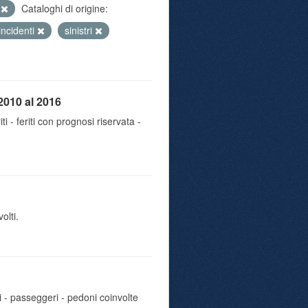
e
Cataloghi di origine:
incidenti
sinistri
2010 al 2016
iti - feriti con prognosi riservata -
olti.
i - passeggeri - pedoni coinvolte