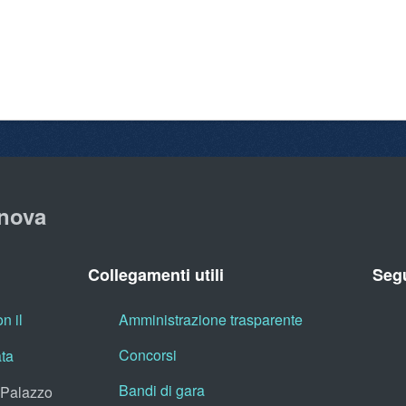
nova
Collegamenti utili
Segu
n il
Amministrazione trasparente
Concorsi
ata
Bandi di gara
, Palazzo