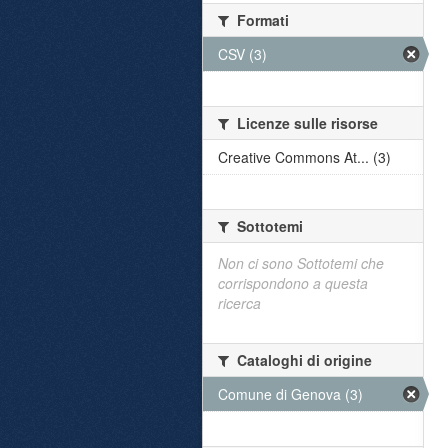
Formati
CSV (3)
Licenze sulle risorse
Creative Commons At... (3)
Sottotemi
Non ci sono Sottotemi che
corrispondono a questa
ricerca
Cataloghi di origine
Comune di Genova (3)