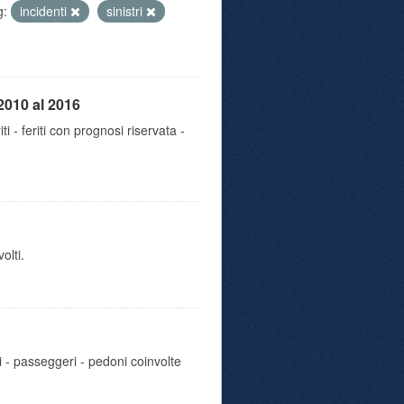
g:
incidenti
sinistri
2010 al 2016
iti - feriti con prognosi riservata -
olti.
i - passeggeri - pedoni coinvolte