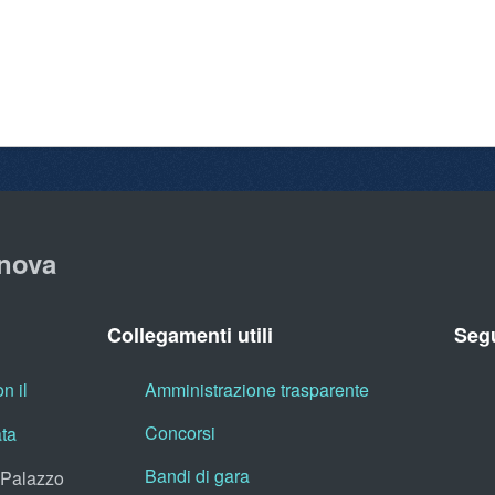
nova
Collegamenti utili
Segu
n il
Amministrazione trasparente
Concorsi
ata
Bandi di gara
, Palazzo