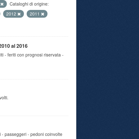
e
Cataloghi di origine:
2012
2011
2010 al 2016
iti - feriti con prognosi riservata -
olti.
i - passeggeri - pedoni coinvolte