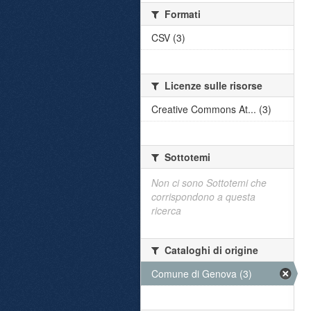
Formati
CSV (3)
Licenze sulle risorse
Creative Commons At... (3)
Sottotemi
Non ci sono Sottotemi che
corrispondono a questa
ricerca
Cataloghi di origine
Comune di Genova (3)