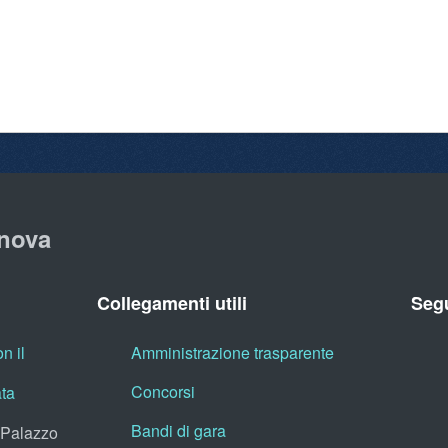
nova
Collegamenti utili
Segu
n il
Amministrazione trasparente
Concorsi
ata
Bandi di gara
, Palazzo