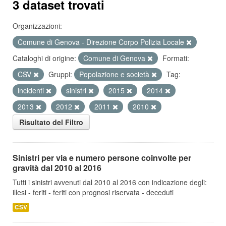
3 dataset trovati
Organizzazioni:
Comune di Genova - Direzione Corpo Polizia Locale
Cataloghi di origine:
Comune di Genova
Formati:
CSV
Gruppi:
Popolazione e società
Tag:
incidenti
sinistri
2015
2014
2013
2012
2011
2010
Risultato del Filtro
Sinistri per via e numero persone coinvolte per
gravità dal 2010 al 2016
Tutti i sinistri avvenuti dal 2010 al 2016 con indicazione degli:
illesi - feriti - feriti con prognosi riservata - deceduti
CSV