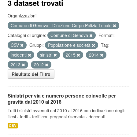
3 dataset trovati
Organizzazioni:
Comune di Genova - Direzione Corpo Polizia Locale
Cataloghi di origine:
Comune di Genova
Formati:
CSV
Gruppi:
Popolazione e società
Tag:
incidenti
sinistri
2015
2014
2013
2012
Risultato del Filtro
Sinistri per via e numero persone coinvolte per
gravità dal 2010 al 2016
Tutti i sinistri avvenuti dal 2010 al 2016 con indicazione degli:
illesi - feriti - feriti con prognosi riservata - deceduti
CSV