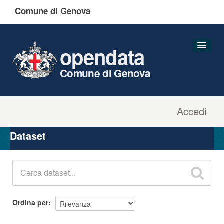
Comune di Genova
opendata
Comune di Genova
Accedi
Dataset
Organizzazioni
Dataset
Gruppi
Informazioni
Ordina per