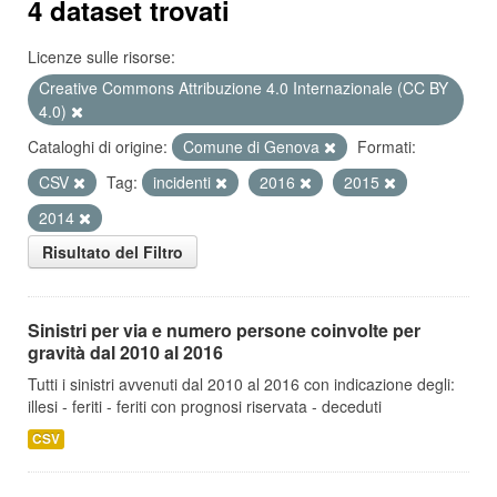
4 dataset trovati
Licenze sulle risorse:
Creative Commons Attribuzione 4.0 Internazionale (CC BY
4.0)
Cataloghi di origine:
Comune di Genova
Formati:
CSV
Tag:
incidenti
2016
2015
2014
Risultato del Filtro
Sinistri per via e numero persone coinvolte per
gravità dal 2010 al 2016
Tutti i sinistri avvenuti dal 2010 al 2016 con indicazione degli:
illesi - feriti - feriti con prognosi riservata - deceduti
CSV