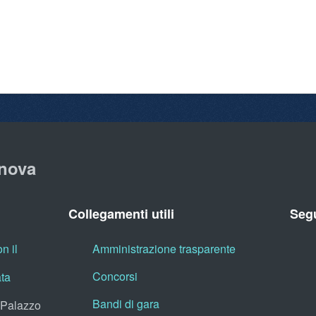
nova
Collegamenti utili
Segu
n il
Amministrazione trasparente
Concorsi
ata
Bandi di gara
, Palazzo