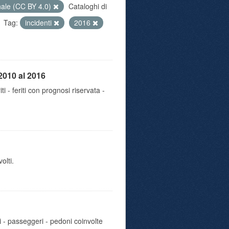
nale (CC BY 4.0)
Cataloghi di
Tag:
incidenti
2016
2010 al 2016
iti - feriti con prognosi riservata -
olti.
i - passeggeri - pedoni coinvolte