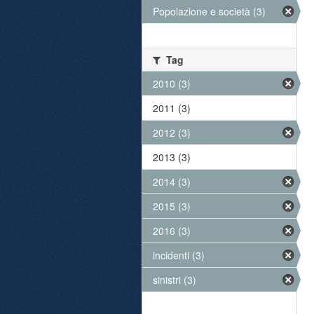
Popolazione e società (3)
Tag
2010 (3)
2011 (3)
2012 (3)
2013 (3)
2014 (3)
2015 (3)
2016 (3)
incidenti (3)
sinistri (3)