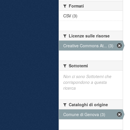
Formati
CSV (3)
Licenze sulle risorse
Creative Commons At... (3)
Sottotemi
Non ci sono Sottotemi che
corrispondono a questa
ricerca
Cataloghi di origine
Comune di Genova (3)