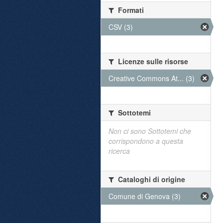
Formati
CSV (3)
Licenze sulle risorse
Creative Commons At... (3)
Sottotemi
Non ci sono Sottotemi che
corrispondono a questa
ricerca
Cataloghi di origine
Comune di Genova (3)