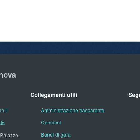
nova
Collegamenti utili
Segu
n il
Amministrazione trasparente
Concorsi
ata
Bandi di gara
, Palazzo