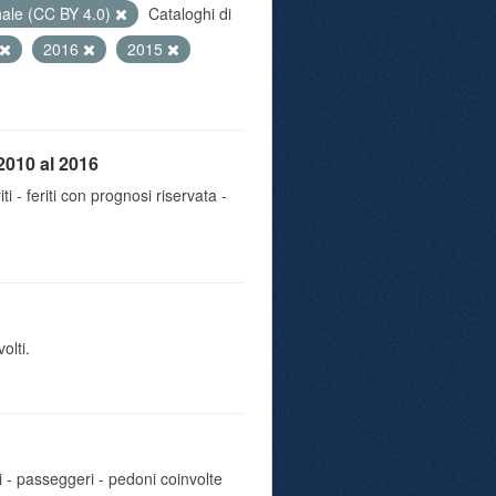
nale (CC BY 4.0)
Cataloghi di
2016
2015
2010 al 2016
iti - feriti con prognosi riservata -
olti.
i - passeggeri - pedoni coinvolte