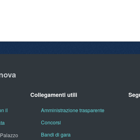
nova
Collegamenti utili
Segu
n il
Amministrazione trasparente
Concorsi
ata
Bandi di gara
, Palazzo