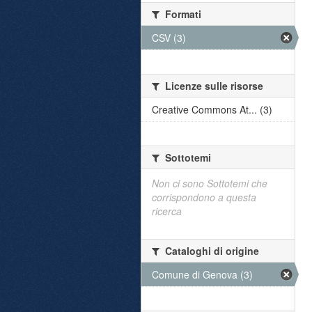
Formati
CSV (3)
Licenze sulle risorse
Creative Commons At... (3)
Sottotemi
Non ci sono Sottotemi che
corrispondono a questa
ricerca
Cataloghi di origine
Comune di Genova (3)