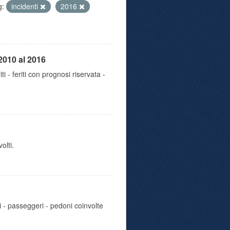
g:
incidenti
2016
2010 al 2016
iti - feriti con prognosi riservata -
olti.
i - passeggeri - pedoni coinvolte