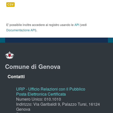
CSV
E' possibile inoltre accedere al registro usando le
API
(vedi
Documentazione API
).
Comune di Genova
Contatti
URP - Ufficio Relazioni con il Pubblico
Posta Elettronica Certificata
Numero Unico: 010.1010
Indirizzo: Via Garibaldi 9, Palazzo Tursi, 16124
Genova