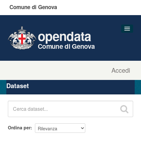
Comune di Genova
opendata
Comune di Genova
Accedi
Dataset
Organizzazioni
Dataset
Gruppi
Informazioni
Ordina per