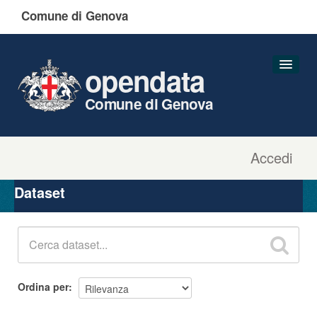
Comune di Genova
opendata
Comune di Genova
Accedi
Dataset
Organizzazioni
Dataset
Gruppi
Informazioni
Ordina per