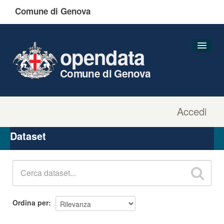
Comune di Genova
opendata
Comune di Genova
Accedi
Dataset
Organizzazioni
Dataset
Gruppi
Informazioni
Ordina per