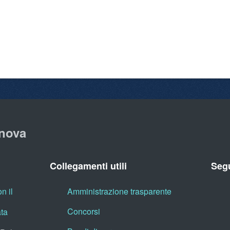
nova
Collegamenti utili
Segu
n il
Amministrazione trasparente
Concorsi
ata