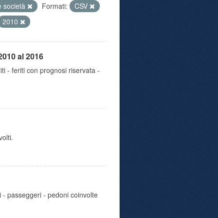
e società
Formati:
CSV
2010
2010 al 2016
iti - feriti con prognosi riservata -
olti.
i - passeggeri - pedoni coinvolte