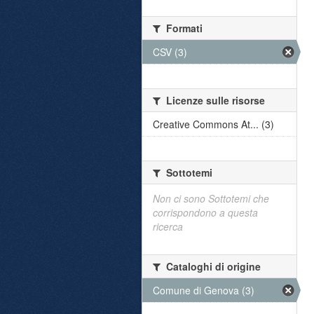
Formati
CSV (3)
Licenze sulle risorse
Creative Commons At... (3)
Sottotemi
Non ci sono Sottotemi che
corrispondono a questa
ricerca
Cataloghi di origine
Comune di Genova (3)