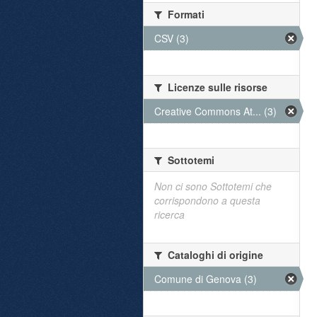
Formati
CSV (3)
Licenze sulle risorse
Creative Commons At... (3)
Sottotemi
Non ci sono Sottotemi che
corrispondono a questa
ricerca
Cataloghi di origine
Comune di Genova (3)