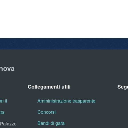
nova
Collegamenti utili
Segu
n il
Amministrazione trasparente
Concorsi
ata
Bandi di gara
, Palazzo