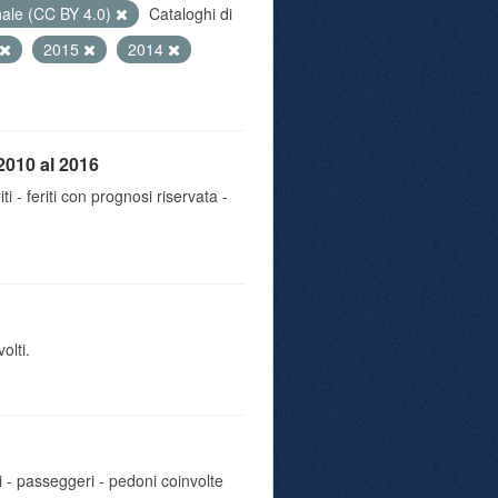
nale (CC BY 4.0)
Cataloghi di
2015
2014
2010 al 2016
iti - feriti con prognosi riservata -
olti.
i - passeggeri - pedoni coinvolte