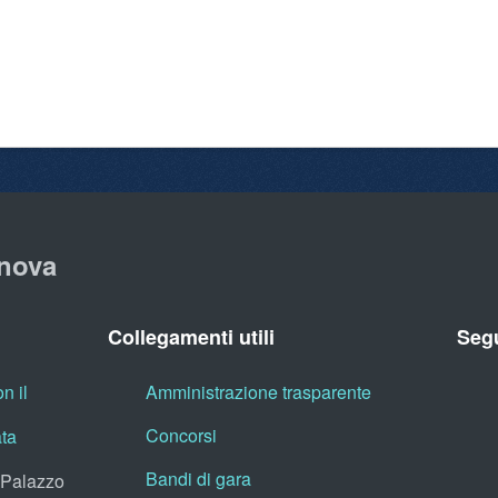
nova
Collegamenti utili
Segu
n il
Amministrazione trasparente
Concorsi
ata
Bandi di gara
, Palazzo