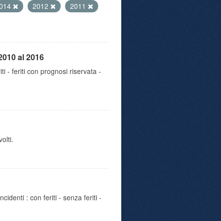
014
2012
2011
2010 al 2016
iti - feriti con prognosi riservata -
olti.
identi : con feriti - senza feriti -