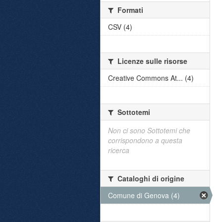
Formati
CSV (4)
Licenze sulle risorse
Creative Commons At... (4)
Sottotemi
Non ci sono Sottotemi che
corrispondono a questa
ricerca
Cataloghi di origine
Comune di Genova (4)