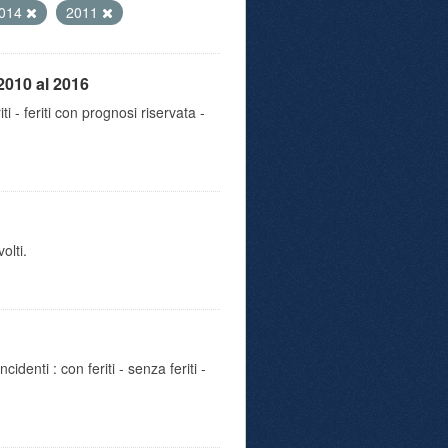
014
2011
2010 al 2016
iti - feriti con prognosi riservata -
olti.
identi : con feriti - senza feriti -