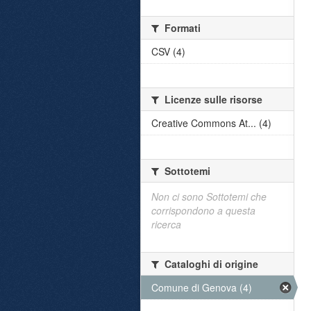
Formati
CSV (4)
Licenze sulle risorse
Creative Commons At... (4)
Sottotemi
Non ci sono Sottotemi che
corrispondono a questa
ricerca
Cataloghi di origine
Comune di Genova (4)