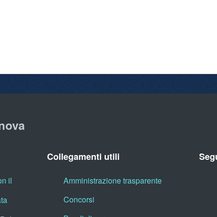
nova
Collegamenti utili
Segu
n il
Amministrazione trasparente
Concorsi
ata