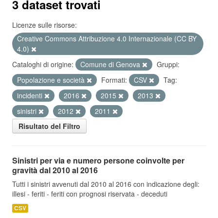
3 dataset trovati
Licenze sulle risorse:
Creative Commons Attribuzione 4.0 Internazionale (CC BY
4.0)
Cataloghi di origine:
Comune di Genova
Gruppi:
Popolazione e società
Formati:
CSV
Tag:
incidenti
2016
2015
2013
sinistri
2012
2011
Risultato del Filtro
Sinistri per via e numero persone coinvolte per
gravità dal 2010 al 2016
Tutti i sinistri avvenuti dal 2010 al 2016 con indicazione degli:
illesi - feriti - feriti con prognosi riservata - deceduti
CSV