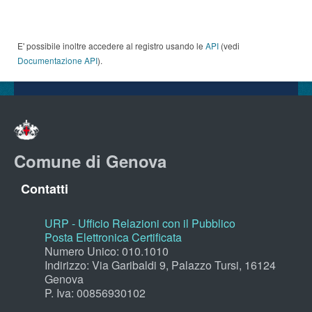
E' possibile inoltre accedere al registro usando le
API
(vedi
Documentazione API
).
Comune di Genova
Contatti
URP - Ufficio Relazioni con il Pubblico
Posta Elettronica Certificata
Numero Unico: 010.1010
Indirizzo: Via Garibaldi 9, Palazzo Tursi, 16124
Genova
P. Iva: 00856930102