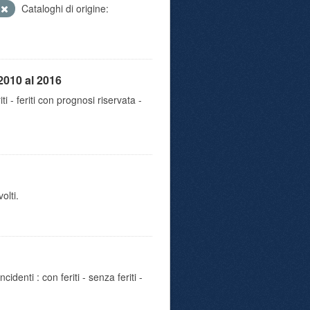
e
Cataloghi di origine:
2010 al 2016
iti - feriti con prognosi riservata -
olti.
identi : con feriti - senza feriti -