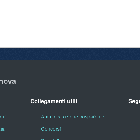
nova
Collegamenti utili
Segu
n il
Amministrazione trasparente
Concorsi
ata