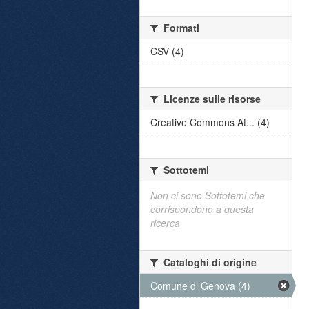
Formati
CSV (4)
Licenze sulle risorse
Creative Commons At... (4)
Sottotemi
Non ci sono Sottotemi che
corrispondono a questa
ricerca
Cataloghi di origine
Comune di Genova (4)