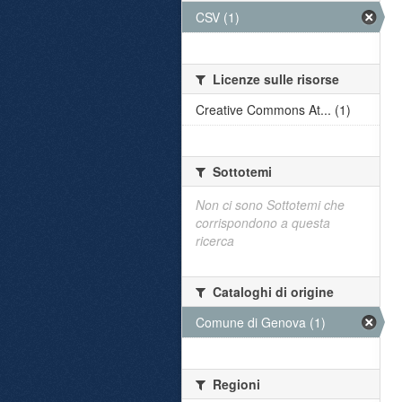
CSV (1)
Licenze sulle risorse
Creative Commons At... (1)
Sottotemi
Non ci sono Sottotemi che
corrispondono a questa
ricerca
Cataloghi di origine
Comune di Genova (1)
Regioni