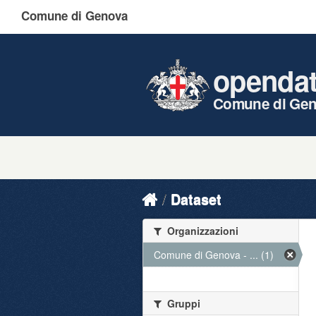
Comune di Genova
openda
Comune di Ge
Dataset
Organizzazioni
Comune di Genova - ... (1)
Gruppi