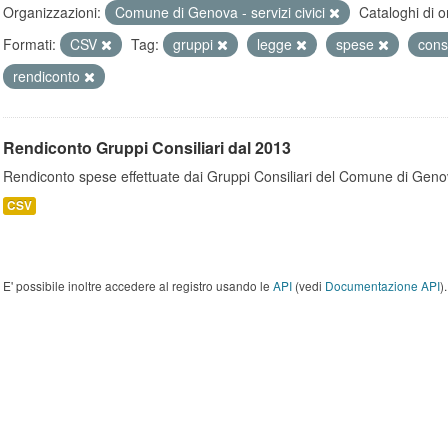
Organizzazioni:
Comune di Genova - servizi civici
Cataloghi di o
Formati:
CSV
Tag:
gruppi
legge
spese
consi
rendiconto
Rendiconto Gruppi Consiliari dal 2013
Rendiconto spese effettuate dai Gruppi Consiliari del Comune di Geno
CSV
E' possibile inoltre accedere al registro usando le
API
(vedi
Documentazione API
).