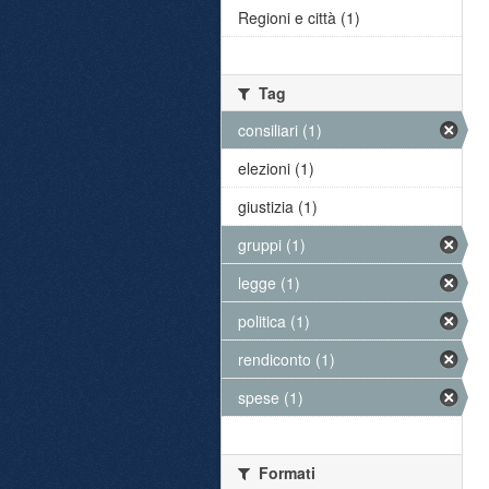
Regioni e città (1)
Tag
consiliari (1)
elezioni (1)
giustizia (1)
gruppi (1)
legge (1)
politica (1)
rendiconto (1)
spese (1)
Formati