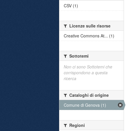
CSV (1)
Licenze sulle risorse
Creative Commons At... (1)
Sottotemi
Non ci sono Sottotemi che
corrispondono a questa
ricerca
Cataloghi di origine
Comune di Genova (1)
Regioni