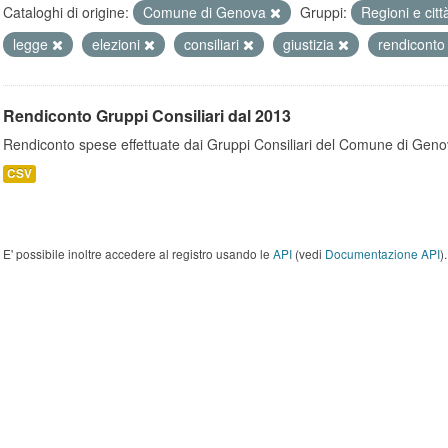
Cataloghi di origine:
Comune di Genova
Gruppi:
Regioni e cit
legge
elezioni
consiliari
giustizia
rendicont
Rendiconto Gruppi Consiliari dal 2013
Rendiconto spese effettuate dai Gruppi Consiliari del Comune di Geno
CSV
E' possibile inoltre accedere al registro usando le
API
(vedi
Documentazione API
).