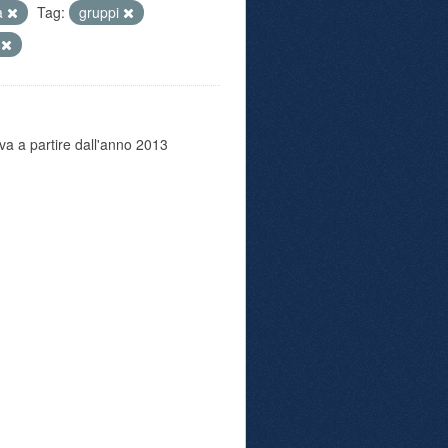
tà
Tag:
gruppi
o
va a partire dall'anno 2013