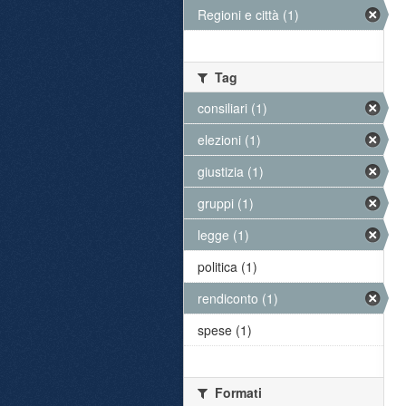
Regioni e città (1)
Tag
consiliari (1)
elezioni (1)
giustizia (1)
gruppi (1)
legge (1)
politica (1)
rendiconto (1)
spese (1)
Formati