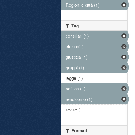
Regioni e città (1)
Tag
consiliari (1)
elezioni (1)
giustizia (1)
gruppi (1)
legge (1)
politica (1)
rendiconto (1)
spese (1)
Formati