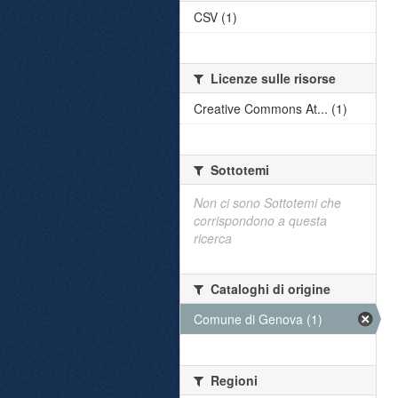
CSV (1)
Licenze sulle risorse
Creative Commons At... (1)
Sottotemi
Non ci sono Sottotemi che
corrispondono a questa
ricerca
Cataloghi di origine
Comune di Genova (1)
Regioni