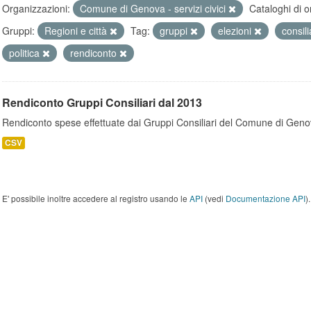
Organizzazioni:
Comune di Genova - servizi civici
Cataloghi di o
Gruppi:
Regioni e città
Tag:
gruppi
elezioni
consili
politica
rendiconto
Rendiconto Gruppi Consiliari dal 2013
Rendiconto spese effettuate dai Gruppi Consiliari del Comune di Geno
CSV
E' possibile inoltre accedere al registro usando le
API
(vedi
Documentazione API
).