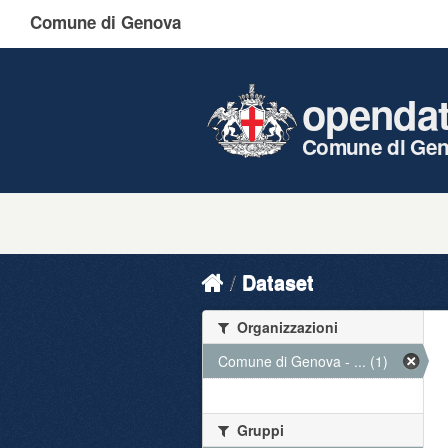
Comune di Genova
openda
Comune di Ge
Dataset
Organizzazioni
Comune di Genova - ... (1)
Gruppi