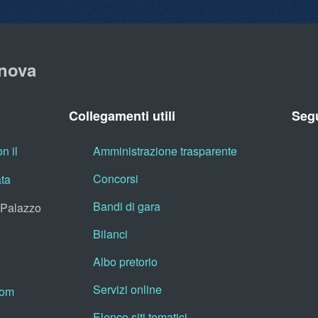
nova
Collegamenti utili
Segu
n il
Amministrazione trasparente
Concorsi
ata
Bandi di gara
, Palazzo
Bilanci
Albo pretorio
Servizi online
oom
Elenco siti tematici