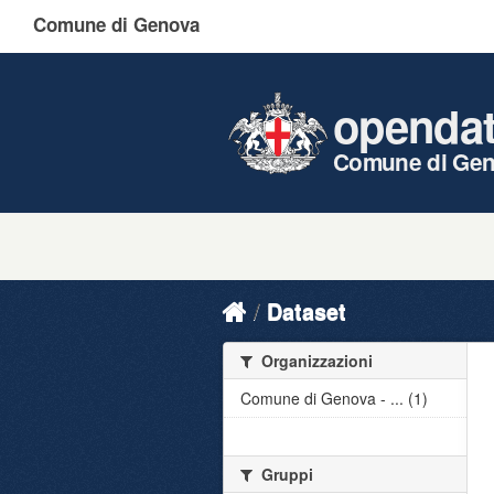
Comune di Genova
openda
Comune di Ge
Dataset
Organizzazioni
Comune di Genova - ... (1)
Gruppi