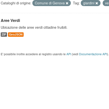
Cataloghi di origine:
Comune di Genova
Tag:
giardini
ve
Aree Verdi
Ubicazione delle aree verdi cittadine fruibili.
ZIP
GeoJSON
E' possibile inoltre accedere al registro usando le
API
(vedi
Documentazione API
).