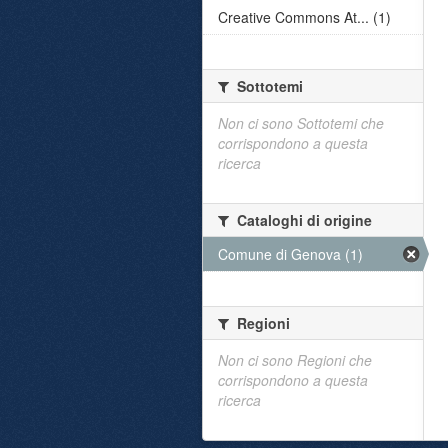
Creative Commons At... (1)
Sottotemi
Non ci sono Sottotemi che
corrispondono a questa
ricerca
Cataloghi di origine
Comune di Genova (1)
Regioni
Non ci sono Regioni che
corrispondono a questa
ricerca