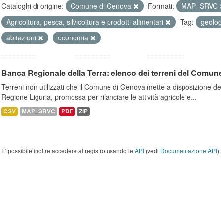
Cataloghi di origine:
Comune di Genova
Formati:
MAP_SRVC
Agricoltura, pesca, silvicoltura e prodotti alimentari
Tag:
geolo
abitazioni
economia
Banca Regionale della Terra: elenco dei terreni del Comun
Terreni non utilizzati che il Comune di Genova mette a disposizione dell
Regione Liguria, promossa per rilanciare le attività agricole e...
CSV
MAP_SRVC
PDF
ZIP
E' possibile inoltre accedere al registro usando le
API
(vedi
Documentazione API
).