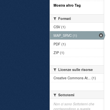
Mostra altro Tag
Formati
CSV (1)
MAP_SRVC (1)
PDF (1)
ZIP (1)
Licenze sulle risorse
Creative Commons At... (1)
Sottotemi
Non ci sono Sottotemi che
corrispondono a questa