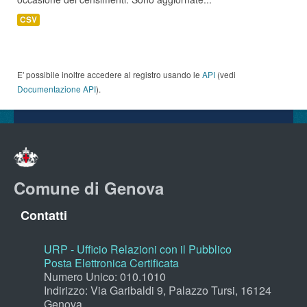
CSV
E' possibile inoltre accedere al registro usando le
API
(vedi
Documentazione API
).
Comune di Genova
Contatti
URP - Ufficio Relazioni con il Pubblico
Posta Elettronica Certificata
Numero Unico: 010.1010
Indirizzo: Via Garibaldi 9, Palazzo Tursi, 16124
Genova