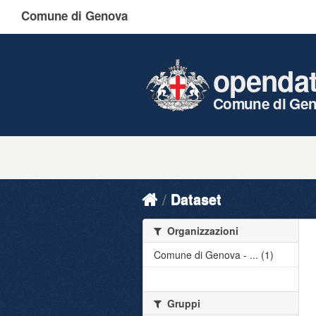
Comune di Genova
openda
Comune di Ge
Dataset
Organizzazioni
Comune di Genova - ... (1)
Gruppi