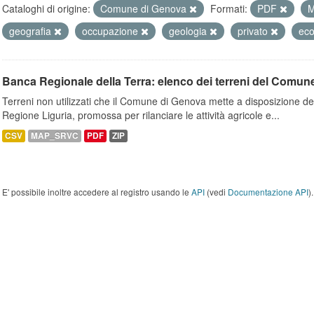
Cataloghi di origine:
Comune di Genova
Formati:
PDF
geografia
occupazione
geologia
privato
ec
Banca Regionale della Terra: elenco dei terreni del Comun
Terreni non utilizzati che il Comune di Genova mette a disposizione dell
Regione Liguria, promossa per rilanciare le attività agricole e...
CSV
MAP_SRVC
PDF
ZIP
E' possibile inoltre accedere al registro usando le
API
(vedi
Documentazione API
).