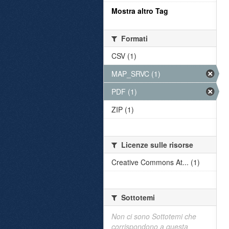
Mostra altro Tag
Formati
CSV (1)
MAP_SRVC (1)
PDF (1)
ZIP (1)
Licenze sulle risorse
Creative Commons At... (1)
Sottotemi
Non ci sono Sottotemi che
corrispondono a questa