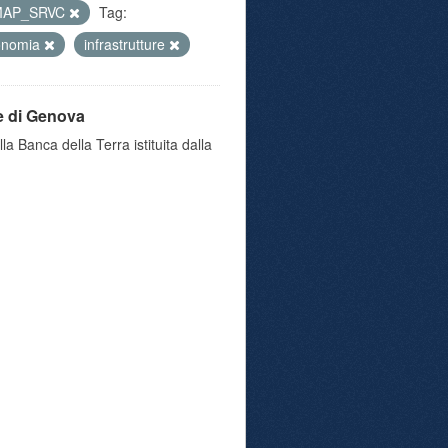
MAP_SRVC
Tag:
onomia
infrastrutture
e di Genova
a Banca della Terra istituita dalla