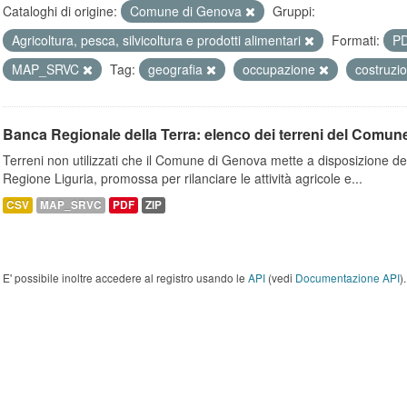
Cataloghi di origine:
Comune di Genova
Gruppi:
Agricoltura, pesca, silvicoltura e prodotti alimentari
Formati:
P
MAP_SRVC
Tag:
geografia
occupazione
costruzi
Banca Regionale della Terra: elenco dei terreni del Comun
Terreni non utilizzati che il Comune di Genova mette a disposizione dell
Regione Liguria, promossa per rilanciare le attività agricole e...
CSV
MAP_SRVC
PDF
ZIP
E' possibile inoltre accedere al registro usando le
API
(vedi
Documentazione API
).