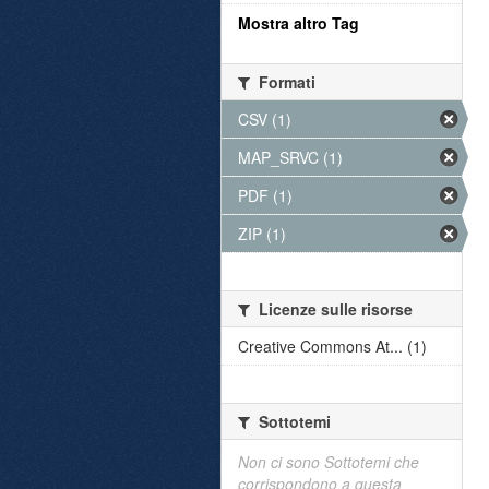
Mostra altro Tag
Formati
CSV (1)
MAP_SRVC (1)
PDF (1)
ZIP (1)
Licenze sulle risorse
Creative Commons At... (1)
Sottotemi
Non ci sono Sottotemi che
corrispondono a questa