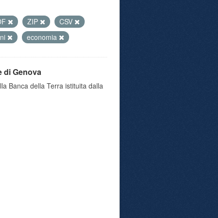
DF
ZIP
CSV
oni
economia
e di Genova
a Banca della Terra istituita dalla