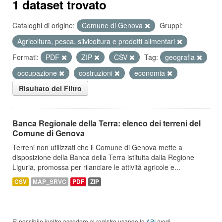
1 dataset trovato
Cataloghi di origine:
Comune di Genova
Gruppi:
Agricoltura, pesca, silvicoltura e prodotti alimentari
Formati:
PDF
ZIP
CSV
Tag:
geografia
occupazione
costruzioni
economia
Risultato del Filtro
Banca Regionale della Terra: elenco dei terreni del
Comune di Genova
Terreni non utilizzati che il Comune di Genova mette a
disposizione della Banca della Terra istituita dalla Regione
Liguria, promossa per rilanciare le attività agricole e...
CSV
MAP_SRVC
PDF
ZIP
E' possibile inoltre accedere al registro usando le
API
(vedi