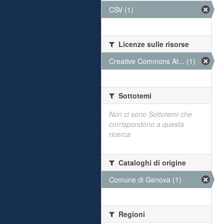
CSV (1)
Licenze sulle risorse
Creative Commons At... (1)
Sottotemi
Non ci sono Sottotemi che
corrispondono a questa
ricerca
Cataloghi di origine
Comune di Genova (1)
Regioni