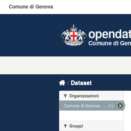
Comune di Genova
openda
Comune di Ge
Dataset
Organizzazioni
Comune di Genova - ... (1)
Gruppi