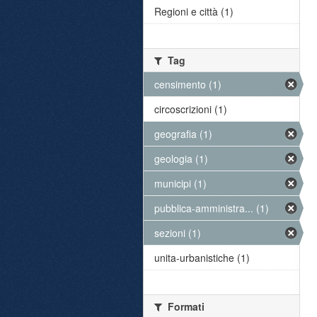
Regioni e città (1)
Tag
censimento (1)
circoscrizioni (1)
geografia (1)
geologia (1)
municipi (1)
pubblica-amministra... (1)
sezioni (1)
unita-urbanistiche (1)
Formati