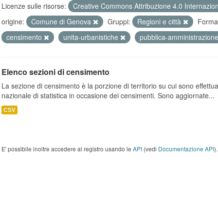
Licenze sulle risorse:
Creative Commons Attribuzione 4.0 Internazio
origine:
Comune di Genova
Gruppi:
Regioni e città
Format
censimento
unita-urbanistiche
pubblica-amministrazion
Elenco sezioni di censimento
La sezione di censimento è la porzione di territorio su cui sono effettuate
nazionale di statistica in occasione dei censimenti. Sono aggiornate...
CSV
E' possibile inoltre accedere al registro usando le
API
(vedi
Documentazione API
).