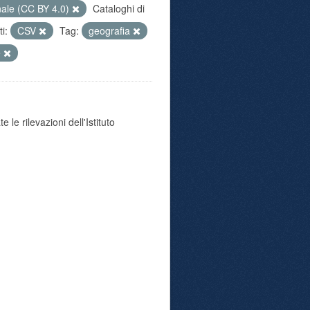
nale (CC BY 4.0)
Cataloghi di
i:
CSV
Tag:
geografia
e
 le rilevazioni dell'Istituto