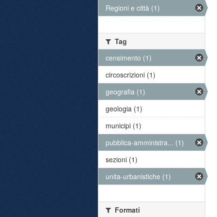
Regioni e città (1)
Tag
censimento (1)
circoscrizioni (1)
geografia (1)
geologia (1)
municipi (1)
pubblica-amministra... (1)
sezioni (1)
unita-urbanistiche (1)
Formati