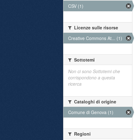
CSV (1)
Licenze sulle risorse
Creative Commons At... (1)
Sottotemi
Non ci sono Sottotemi che
corrispondono a questa
ricerca
Cataloghi di origine
Comune di Genova (1)
Regioni