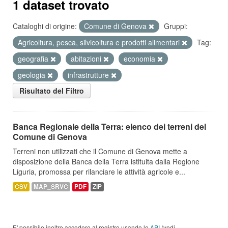
1 dataset trovato
Cataloghi di origine:
Comune di Genova
Gruppi:
Agricoltura, pesca, silvicoltura e prodotti alimentari
Tag:
geografia
abitazioni
economia
geologia
infrastrutture
Risultato del Filtro
Banca Regionale della Terra: elenco dei terreni del
Comune di Genova
Terreni non utilizzati che il Comune di Genova mette a
disposizione della Banca della Terra istituita dalla Regione
Liguria, promossa per rilanciare le attività agricole e...
CSV
MAP_SRVC
PDF
ZIP
E' possibile inoltre accedere al registro usando le
API
(vedi