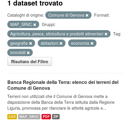
1 dataset trovato
Cataloghi di origine:
Comune di Genova
Formati:
MAP_SRVC
Gruppi:
Agricoltura, pesca, silvicoltura e prodotti alimentari
Tag:
geografia
abitazioni
economia
immobili
Risultato del Filtro
Banca Regionale della Terra: elenco dei terreni del
Comune di Genova
Terreni non utilizzati che il Comune di Genova mette a
disposizione della Banca della Terra istituita dalla Regione
Liguria, promossa per rilanciare le attività agricole e...
CSV
MAP_SRVC
PDF
ZIP