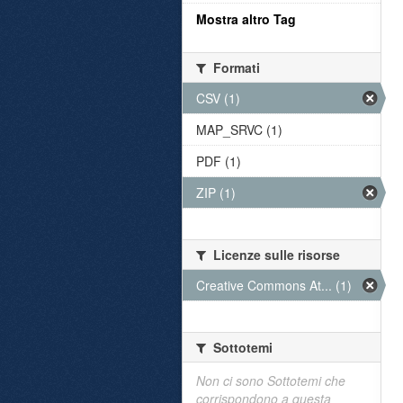
Mostra altro Tag
Formati
CSV (1)
MAP_SRVC (1)
PDF (1)
ZIP (1)
Licenze sulle risorse
Creative Commons At... (1)
Sottotemi
Non ci sono Sottotemi che
corrispondono a questa