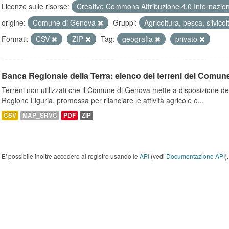
Licenze sulle risorse:
Creative Commons Attribuzione 4.0 Internazio
origine:
Comune di Genova
Gruppi:
Agricoltura, pesca, silvico
Formati:
CSV
ZIP
Tag:
geografia
privato
Banca Regionale della Terra: elenco dei terreni del Comun
Terreni non utilizzati che il Comune di Genova mette a disposizione dell
Regione Liguria, promossa per rilanciare le attività agricole e...
CSV
MAP_SRVC
PDF
ZIP
E' possibile inoltre accedere al registro usando le
API
(vedi
Documentazione API
).