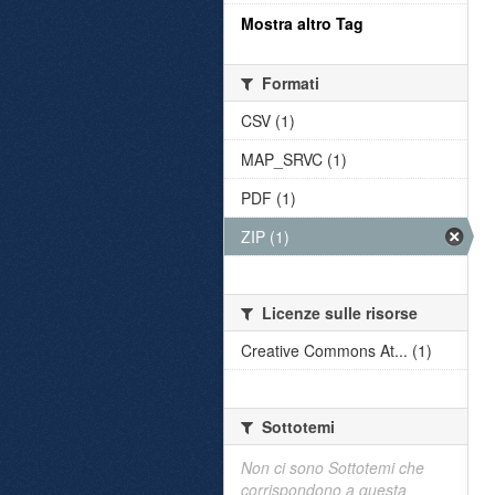
Mostra altro Tag
Formati
CSV (1)
MAP_SRVC (1)
PDF (1)
ZIP (1)
Licenze sulle risorse
Creative Commons At... (1)
Sottotemi
Non ci sono Sottotemi che
corrispondono a questa