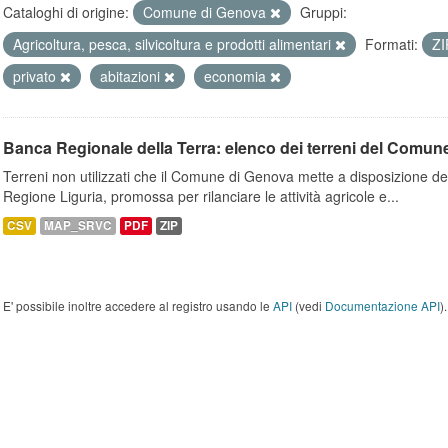
Cataloghi di origine:
Comune di Genova
Gruppi:
Agricoltura, pesca, silvicoltura e prodotti alimentari
Formati:
Z
privato
abitazioni
economia
Banca Regionale della Terra: elenco dei terreni del Comun
Terreni non utilizzati che il Comune di Genova mette a disposizione dell
Regione Liguria, promossa per rilanciare le attività agricole e...
CSV
MAP_SRVC
PDF
ZIP
E' possibile inoltre accedere al registro usando le
API
(vedi
Documentazione API
).