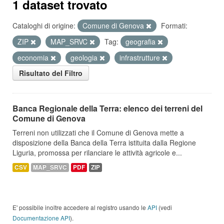
1 dataset trovato
Cataloghi di origine:
Comune di Genova
Formati:
ZIP
MAP_SRVC
Tag:
geografia
economia
geologia
infrastrutture
Risultato del Filtro
Banca Regionale della Terra: elenco dei terreni del
Comune di Genova
Terreni non utilizzati che il Comune di Genova mette a
disposizione della Banca della Terra istituita dalla Regione
Liguria, promossa per rilanciare le attività agricole e...
CSV
MAP_SRVC
PDF
ZIP
E' possibile inoltre accedere al registro usando le
API
(vedi
Documentazione API
).