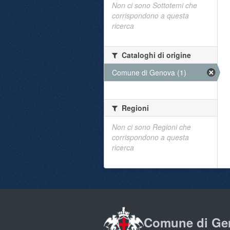
Non ci sono Sottotemi che
corrispondono a questa
ricerca
Cataloghi di origine
Comune di Genova (1)
Regioni
Non ci sono Regioni che
corrispondono a questa
ricerca
Comune di Ge