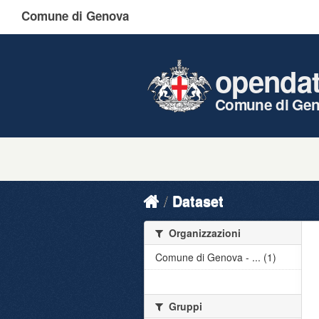
Comune di Genova
openda
Comune di Ge
Dataset
Organizzazioni
Comune di Genova - ... (1)
Gruppi