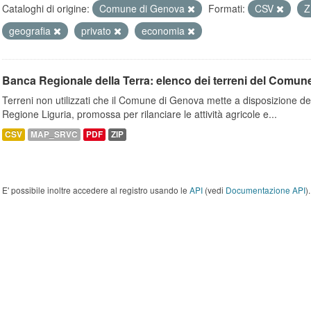
Cataloghi di origine:
Comune di Genova
Formati:
CSV
Z
geografia
privato
economia
Banca Regionale della Terra: elenco dei terreni del Comun
Terreni non utilizzati che il Comune di Genova mette a disposizione dell
Regione Liguria, promossa per rilanciare le attività agricole e...
CSV
MAP_SRVC
PDF
ZIP
E' possibile inoltre accedere al registro usando le
API
(vedi
Documentazione API
).