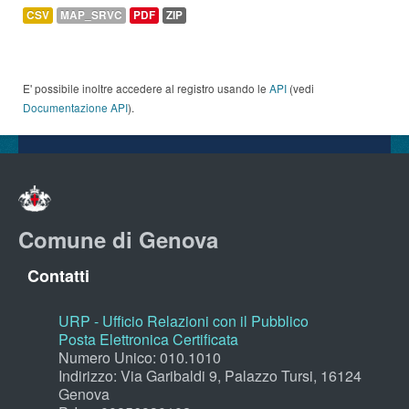
CSV
MAP_SRVC
PDF
ZIP
E' possibile inoltre accedere al registro usando le
API
(vedi
Documentazione API
).
Comune di Genova
Contatti
URP - Ufficio Relazioni con il Pubblico
Posta Elettronica Certificata
Numero Unico: 010.1010
Indirizzo: Via Garibaldi 9, Palazzo Tursi, 16124
Genova