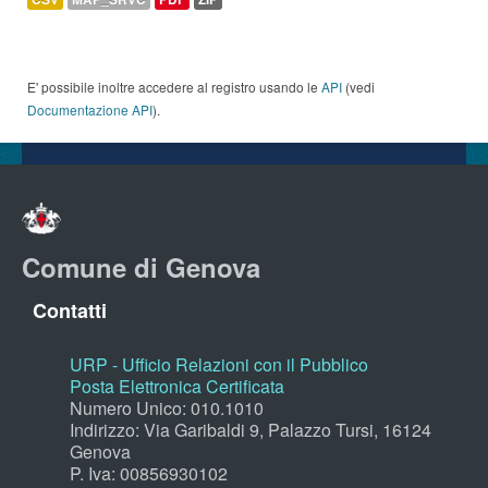
E' possibile inoltre accedere al registro usando le
API
(vedi
Documentazione API
).
Comune di Genova
Contatti
URP - Ufficio Relazioni con il Pubblico
Posta Elettronica Certificata
Numero Unico: 010.1010
Indirizzo: Via Garibaldi 9, Palazzo Tursi, 16124
Genova
P. Iva: 00856930102