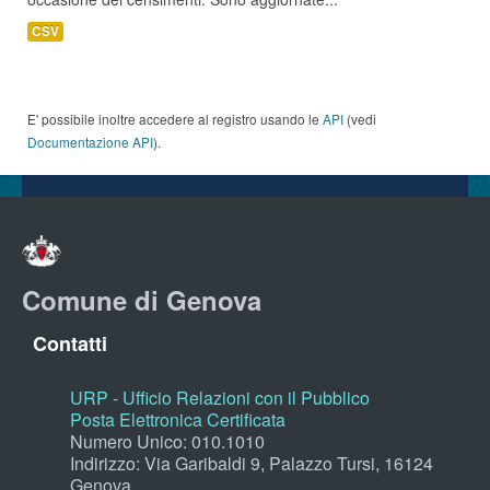
CSV
E' possibile inoltre accedere al registro usando le
API
(vedi
Documentazione API
).
Comune di Genova
Contatti
URP - Ufficio Relazioni con il Pubblico
Posta Elettronica Certificata
Numero Unico: 010.1010
Indirizzo: Via Garibaldi 9, Palazzo Tursi, 16124
Genova