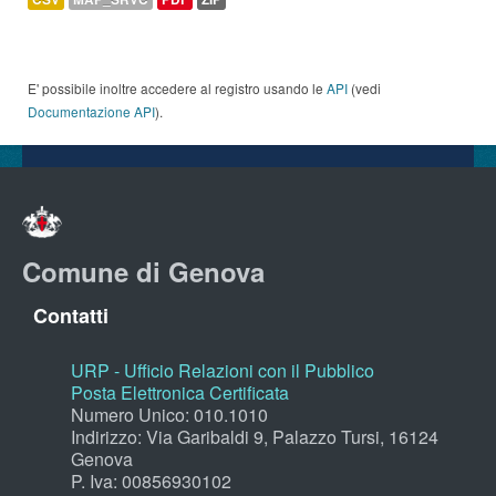
E' possibile inoltre accedere al registro usando le
API
(vedi
Documentazione API
).
Comune di Genova
Contatti
URP - Ufficio Relazioni con il Pubblico
Posta Elettronica Certificata
Numero Unico: 010.1010
Indirizzo: Via Garibaldi 9, Palazzo Tursi, 16124
Genova
P. Iva: 00856930102