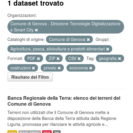
1 dataset trovato
Organizzazioni:
Comune di Genova - Direzione Tecnologie Digitalizzazione
e Smart City
Cataloghi di origine:
Comune di Genova
Gruppi:
Agricoltura, pesca, silvicoltura e prodotti alimentari
Formati:
PDF
ZIP
CSV
Tag:
geografia
costruzioni
privato
economia
Risultato del Filtro
Banca Regionale della Terra: elenco dei terreni del
Comune di Genova
Terreni non utilizzati che il Comune di Genova mette a
disposizione della Banca della Terra istituita dalla Regione
Liguria, promossa per rilanciare le attività agricole e...
CSV
MAP_SRVC
PDF
ZIP