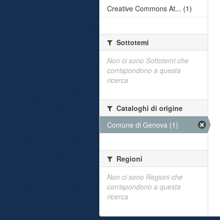
Creative Commons At... (1)
Sottotemi
Non ci sono Sottotemi che
corrispondono a questa
ricerca
Cataloghi di origine
Comune di Genova (1)
Regioni
Non ci sono Regioni che
corrispondono a questa
ricerca