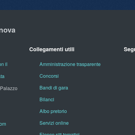
nova
Collegamenti utili
Segu
n il
Amministrazione trasparente
Concorsi
ata
Bandi di gara
, Palazzo
Bilanci
Albo pretorio
Servizi online
oom
Elenco siti tematici