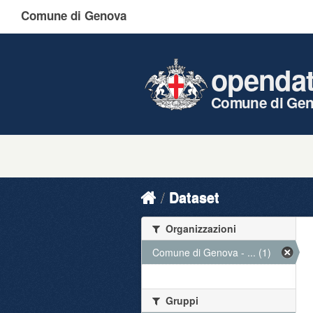
Comune di Genova
openda
Comune di Ge
Dataset
Organizzazioni
Comune di Genova - ... (1)
Gruppi