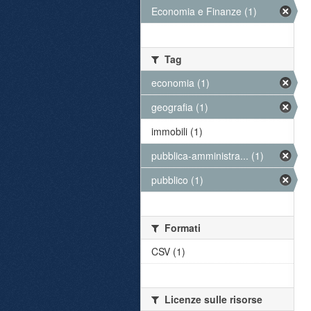
Economia e Finanze (1)
Tag
economia (1)
geografia (1)
immobili (1)
pubblica-amministra... (1)
pubblico (1)
Formati
CSV (1)
Licenze sulle risorse