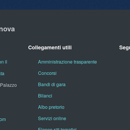
nova
Collegamenti utili
Segu
n il
Amministrazione trasparente
Concorsi
ata
Bandi di gara
, Palazzo
Bilanci
Albo pretorio
Servizi online
oom
Elenco siti tematici