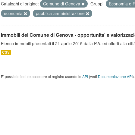
Cataloghi di origine:
Comune di Genova
Gruppi:
Economia e 
economia
pubblica-amministrazione
Immobili del Comune di Genova - opportunita' e valorizzaz
Elenco immobili presentati il 21 aprile 2015 dalla P.A. ed offerti alla città
CSV
E' possibile inoltre accedere al registro usando le
API
(vedi
Documentazione API
).