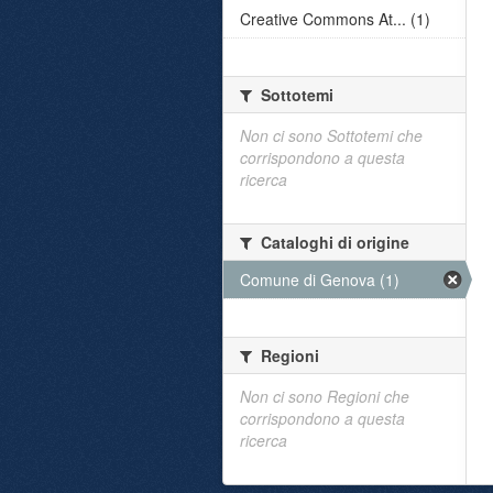
Creative Commons At... (1)
Sottotemi
Non ci sono Sottotemi che
corrispondono a questa
ricerca
Cataloghi di origine
Comune di Genova (1)
Regioni
Non ci sono Regioni che
corrispondono a questa
ricerca