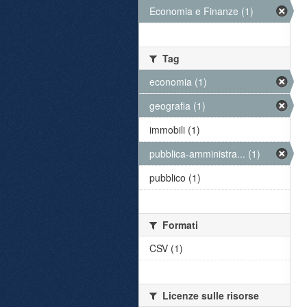
Economia e Finanze (1)
Tag
economia (1)
geografia (1)
immobili (1)
pubblica-amministra... (1)
pubblico (1)
Formati
CSV (1)
Licenze sulle risorse