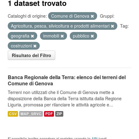
1 dataset trovato
Cataloghi di origine:
Comune di Genova
Gruppi:
Agricoltura, pesca, silvicoltura e prodotti alimentari
Tag:
geografia
immobili
pubblico
costruzioni
Risultato del Filtro
Banca Regionale della Terra: elenco dei terreni del
Comune di Genova
Terreni non utilizzati che il Comune di Genova mette a
disposizione della Banca della Terra istituita dalla Regione
Liguria, promossa per rilanciare le attività agricole e...
CSV
MAP_SRVC
PDF
ZIP
E' possibile inoltre accedere al registro usando le
API
(vedi