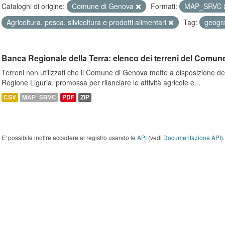
Cataloghi di origine:
Comune di Genova
Formati:
MAP_SRVC
Agricoltura, pesca, silvicoltura e prodotti alimentari
Tag:
geogr
Banca Regionale della Terra: elenco dei terreni del Comun
Terreni non utilizzati che il Comune di Genova mette a disposizione dell
Regione Liguria, promossa per rilanciare le attività agricole e...
CSV
MAP_SRVC
PDF
ZIP
E' possibile inoltre accedere al registro usando le
API
(vedi
Documentazione API
).