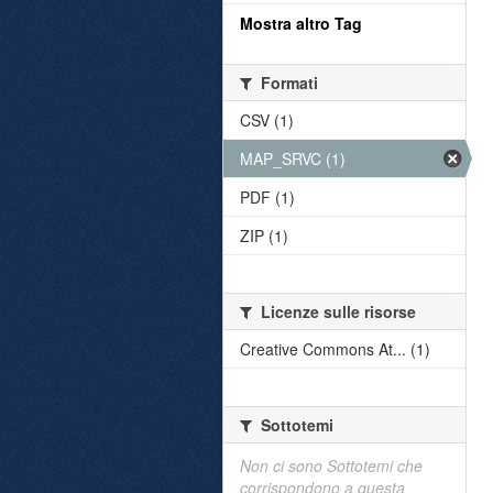
Mostra altro Tag
Formati
CSV (1)
MAP_SRVC (1)
PDF (1)
ZIP (1)
Licenze sulle risorse
Creative Commons At... (1)
Sottotemi
Non ci sono Sottotemi che
corrispondono a questa