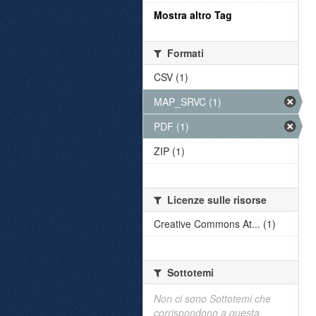
Mostra altro Tag
Formati
CSV (1)
MAP_SRVC (1)
PDF (1)
ZIP (1)
Licenze sulle risorse
Creative Commons At... (1)
Sottotemi
Non ci sono Sottotemi che
corrispondono a questa