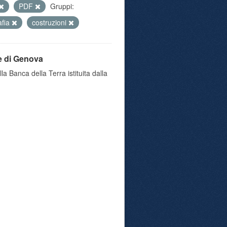
PDF
Gruppi:
afia
costruzioni
e di Genova
a Banca della Terra istituita dalla