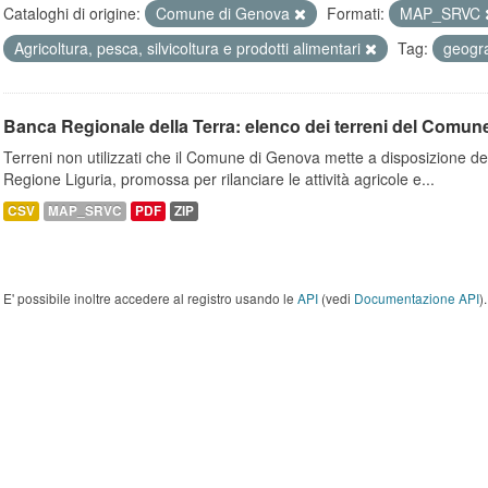
Cataloghi di origine:
Comune di Genova
Formati:
MAP_SRVC
Agricoltura, pesca, silvicoltura e prodotti alimentari
Tag:
geogr
Banca Regionale della Terra: elenco dei terreni del Comun
Terreni non utilizzati che il Comune di Genova mette a disposizione dell
Regione Liguria, promossa per rilanciare le attività agricole e...
CSV
MAP_SRVC
PDF
ZIP
E' possibile inoltre accedere al registro usando le
API
(vedi
Documentazione API
).