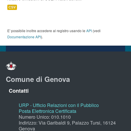
CSV
E' possibile inoltre accedere al registro usando le
API
(vedi
Documentazione API
).
Comune di Genova
Contatti
URP - Ufficio Relazioni con il Pubblico
Posta Elettronica Certificata
Numero Unico: 010.1010
Indirizzo: Via Garibaldi 9, Palazzo Tursi, 16124
Genova