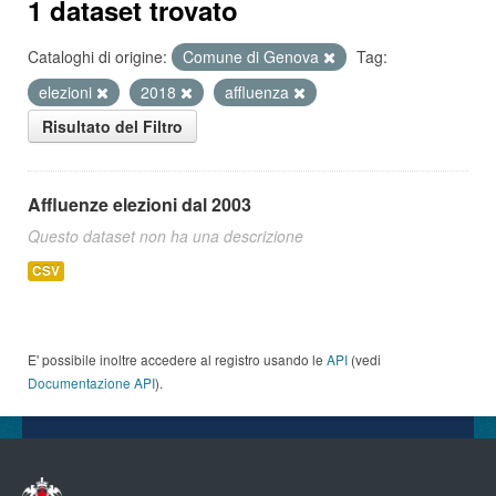
1 dataset trovato
Cataloghi di origine:
Comune di Genova
Tag:
elezioni
2018
affluenza
Risultato del Filtro
Affluenze elezioni dal 2003
Questo dataset non ha una descrizione
CSV
E' possibile inoltre accedere al registro usando le
API
(vedi
Documentazione API
).